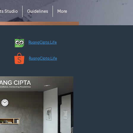
ts Studio
Guidelines
More
e On:
RuangCipta.Life
RuangCipta.Life