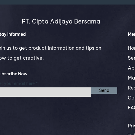
PT. Cipta Adijaya Bersama
tay Informed
Me
oin us to get product information and tips on
Ho
ow to get creative.
Se
Ab
ubscribe Now
Ma
er your email here
Re
Send
Co
FA
Pri