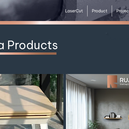
LaserCut
Product
Projec
Availabl
a Products