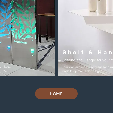
Shelf & Ha
Shelfing and Hanger for your 
eri kesan
Tampilan minimalis untuk suasana r
innya.
anda tetap manis dan elegan.
HOME