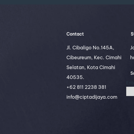
Contact
S
Jl. Cibaligo No.145A,
J
Cibeureum, Kec. Cimahi
h
Selatan, Kota Cimahi
S
40535.
Ent
+62 811 2238 381
info@ciptadijaya.com