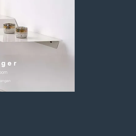
nger
room
uangan