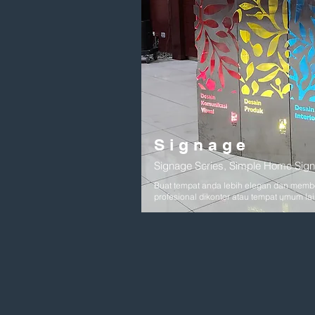
Signage
Signage Series, Simple Home Sign
Buat tempat anda lebih elegan dan memb
profesional dikontor atau tempat umum la