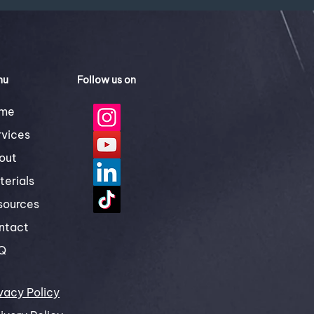
nu
Follow us on
me
rvices
out
terials
sources
ntact
Q
vacy Policy