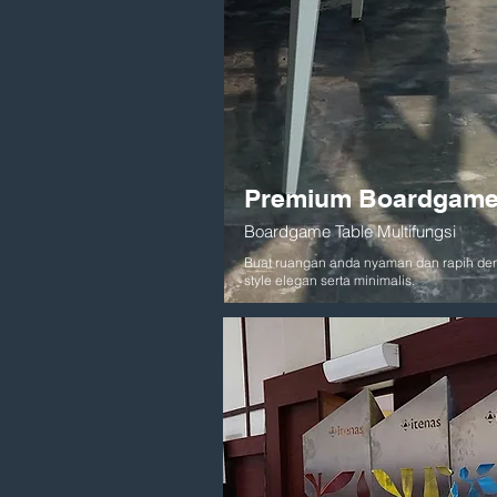
Premium Boardgame
Boardgame Table Multifungsi
Buat ruangan anda nyaman dan rapih de
style elegan serta minimalis.