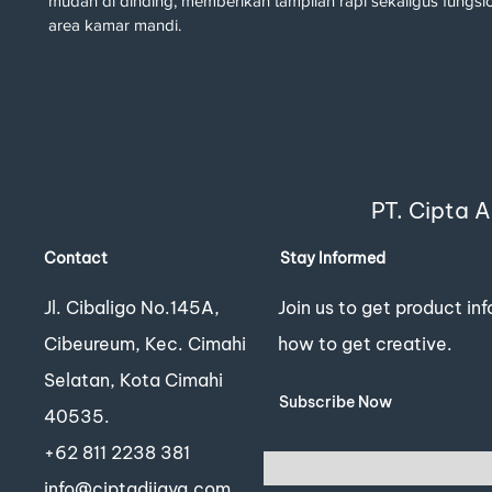
mudah di dinding, memberikan tampilan rapi sekaligus fungsi
area kamar mandi.
PT. Cipta 
Contact
Stay Informed
Jl. Cibaligo No.145A,
Join us to get product in
Cibeureum, Kec. Cimahi
how to get creative.
Selatan, Kota Cimahi
Subscribe Now
40535.
Enter your email here
+62 811 2238 381
info@ciptadijaya.com